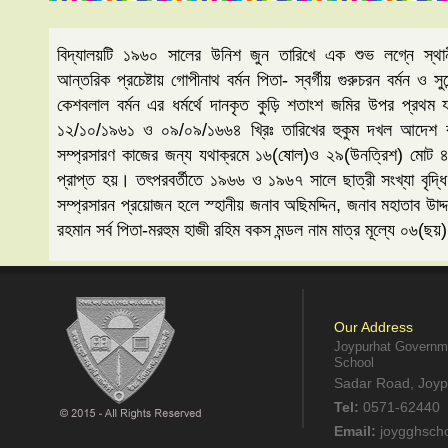
বিদ্যালয়টি ১৯৬০ সালের উনিশ জুন তারিখে এক শুভ লগ্নে স্থানী
আন্তরিক প্রচেষ্টায় গোপীনাথ বর্মন পিতা- স্বর্গীয় গুরুচরন বর্মন ও সুরেন
কেশবলাল বর্মন এর ধর্মর্থে দানকৃত কুড়ি শতাংশ জমির উপর প্রথম য
১২/১০/১৯৬১ ও ০৯/০৯/১৬৬৪ খ্রিঃ তারিখের হুকুম দখল আদেশ বলে
সম্প্রসারণ কাজের জন্য যথাক্রমে ১৬(ষোল)ও ২৯(উনত্রিশ) মোট ৪৫
প্রাপ্ত হয়। তৎপরবর্তীতে ১৯৬৬ ও ১৯৬৭ সালে ছাত্রী সংখ্যা বৃদ্ধি
সম্প্রসারন প্রয়োজন হলে স্হানীয় জনাব অছিমদ্দিন, জনাব মহাতাব উা
রহমান সর্ব পিতা-মরহুম হাজী রহিম বকস মন্ডল নাম মাত্র মূল্যে ০৬(ছ
Our Address
Joypurhat Governme
School
Sadar Road, Joyp
Tel:
0571-62440
Email:
joygghsch