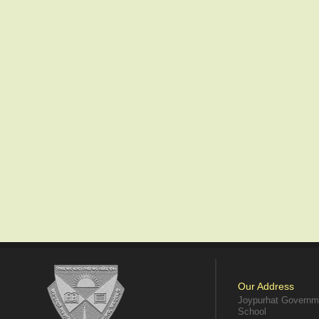
Our Address
Joypurhat Governme
School