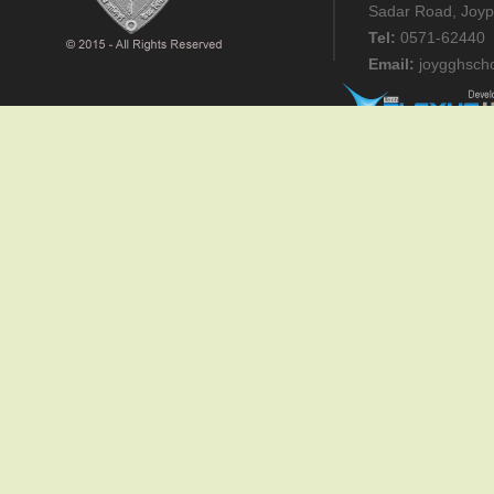
Sadar Road, Joyp
Tel:
0571-62440
Email:
joygghsch