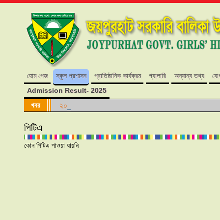
হোম পেজ
স্কুল প্রশাসন
প্রাতিষ্ঠানিক কার্যক্রম
গ্যালারি
অন্যান্য তথ্য
যো
Admission Result- 2025
খবর
২০২৪ শিক্ষাবর্ষে কোন শ্রেণিতে কোন আসন ফাঁকা নেই।
পিটিএ
কোন পিটিএ পাওয়া যায়নি