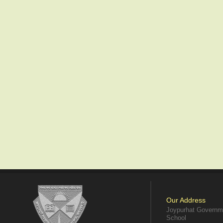
Our Address
Joypurhat Governme
School