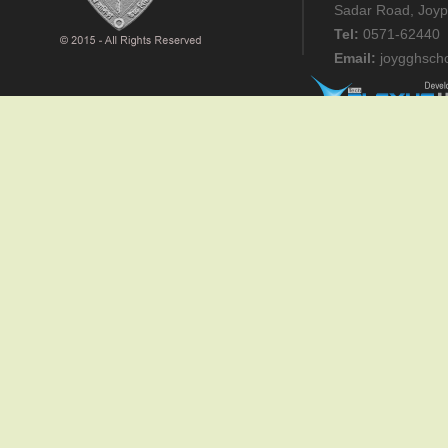
Sadar Road, Joyp
Tel:
0571-62440
Email:
joygghsch