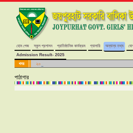
হোম পেজ
স্কুল প্রশাসন
প্রাতিষ্ঠানিক কার্যক্রম
গ্যালারি
অন্যান্য তথ্য
যো
Admission Result- 2025
খবর
২০২৪ শিক্ষাবর্ষে কোন শ্রেণিতে কোন আসন ফাঁকা নেই।
পাঠাগার