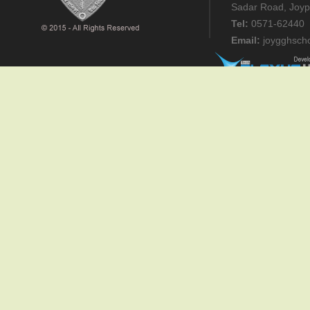
Sadar Road, Joyp
Tel:
0571-62440
Email:
joygghsch