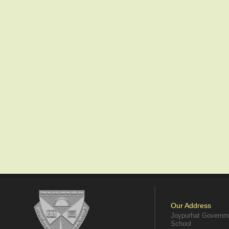
Our Address
Joypurhat Governme
School