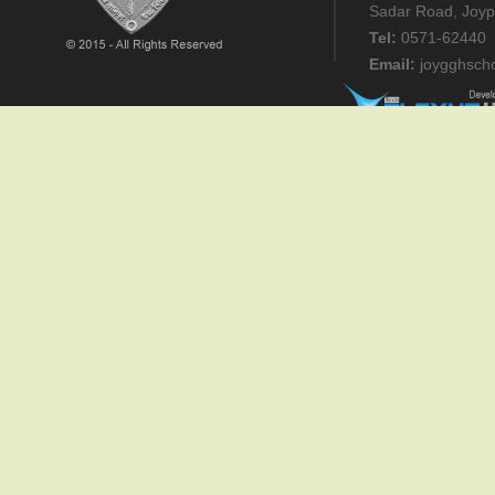
Sadar Road, Joyp
Tel:
0571-62440
Email:
joygghsch