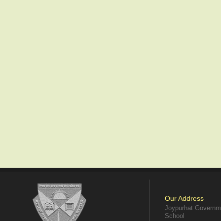
Our Address
Joypurhat Governme
School