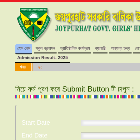
হোম পেজ
স্কুল প্রশাসন
প্রাতিষ্ঠানিক কার্যক্রম
গ্যালারি
অন্যান্য তথ্য
যো
Admission Result- 2025
খবর
২০২৪ শিক্ষাবর্ষে কোন শ্রেণিতে কোন আসন ফাঁকা নেই।
নিচে ফর্ম পূরণ করে Submit Button টী চাপুন :
Start Date
End Date