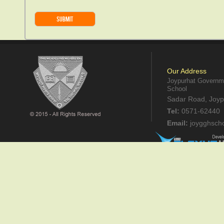
Our Address
Joypurhat Governme
School
Sadar Road, Joyp
Tel:
0571-62440
Email:
joygghsch