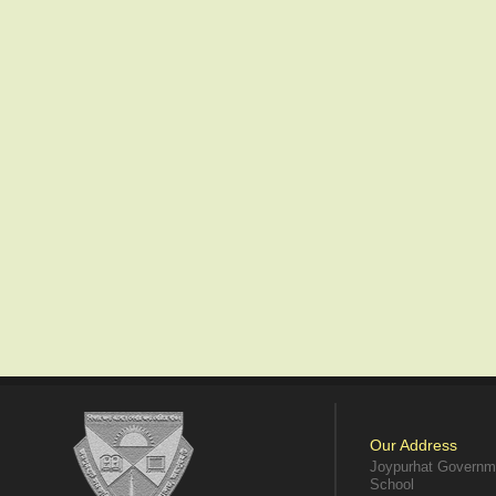
Our Address
Joypurhat Governme
School