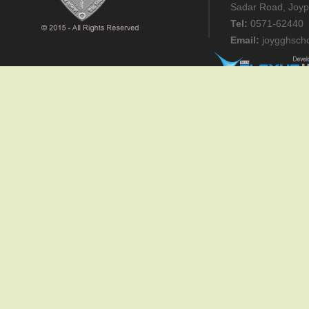
Sadar Road, Joyp
Tel:
0571-62440
Email:
joygghsch